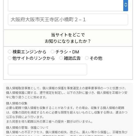
当サイトをどこで
お知りになりましたか？
検索エンジンから
チラシ・DM
他サイトのリンクから
雑誌広告
その他
個人情報取扱事業として、個人情報の保護を事業運営上の最重要事項の一つと位置づけ、
個人情報保護に関する、遵守規定を制定し、以下の方針に基づき、個人情報を正確かつ安
全に取り扱うことに努めます。
個人情報の収集
必要な範囲で個人情報を収集することがあります。その場合、収集する個人情報の範囲
は、収集の目的を達成するために必要な限度を超えないものとし収集する際は、適法かつ
公正な手段により行います。
また同意を得た範囲以外の第三者への提供・開示は行いません。
個人情報の管理、保護について
個人情報への不正アクセス、個人情報の紛失、改ざん、漏えい等から保護し、正確性及び