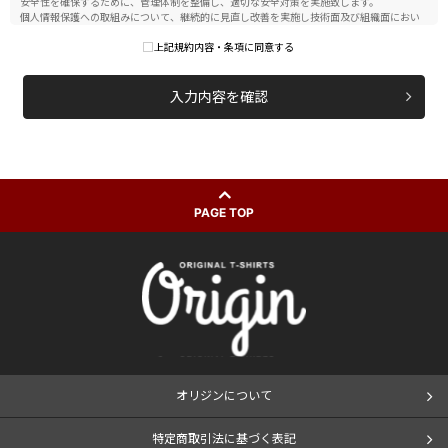
安全性を確保するために、管理体制を整備し、適切な安全対策を実施致します。
個人情報保護への取組みについて、継続的に見直し改善を実施し技術面及び組織面におい
て合理的適正な安全対策を講じます。
上記規約内容・条項に同意する
個人情報の開示および変更、削除等
正当な理由がない限り個人情報を、第三者に開示、提供することはありません。個人情報
の確認をご本人自らが希望される場合は、合理的な範囲で対応いたします。ご本人より、
入力内容を確認
自らに関する個人情報の変更、削除のお申し出があったときは、その調査を行い、変更、
削除を必要とする事由があるときは、変更、削除を行います。
社内体制
この個人情報保護方針に基づき、個人情報の保護に関する社内規程を整備し、従業員等に
対し、個人情報保護の重要性とその責任を認識させ個人情報の取扱いについて明確な方針
を示し、個人情報の保護に努め個人情報の保護状態を社内で監査する体制を整備します。
個人情報保護関連法令及び規範を遵守します。
個人情報保護の遵守規定については、必要に応じて見直し、改善してまいります。
PAGE TOP
株式会社 オリジン
オリジンについて
特定商取引法に基づく表記