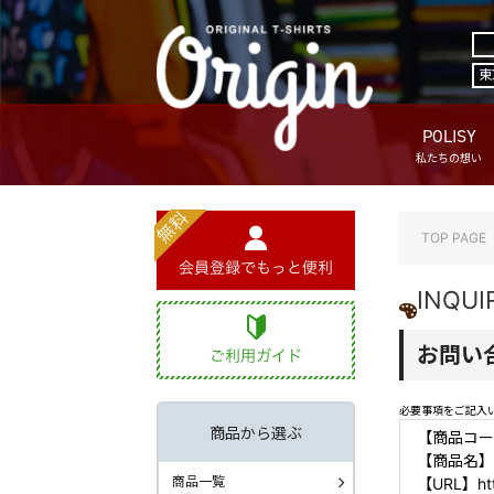
東
POLISY
私たちの想い
TOP PAGE
INQUI
お問い
必要事項をご記入
商品から選ぶ
【商品コード
【商品名】
商品一覧
【URL】https