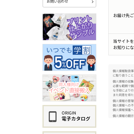
お問い合わせ
お届け先ご
当サイトを
お知りにな
個人情報取扱事
に取り扱うこと
個人情報の収集
必要な範囲で個
な手段により行
また同意を得た
個人情報の管理
個人情報への不
個人情報保護へ
個人情報の開示
正当な理由がな
らに関する個人
社内体制