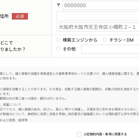
〒
住所
検索エンジンから
チラシ・DM
どこで
その他
りましたか？
業として、個人情報の保護を事業運営上の最重要事項の一つと位置づけ、個人情報保護に関する、
に努めます。
人情報を収集することがあります。その場合、収集する個人情報の範囲は、収集の目的を達成する
います。
範囲以外の第三者への提供・開示は行いません。
、保護について
正アクセス、個人情報の紛失、改ざん、漏えい等から保護し、正確性及び安全性を確保するために
の取組みについて、継続的に見直し改善を実施し技術面及び組織面において合理的適正な安全対策
および変更、削除等
い限り個人情報を、第三者に開示、提供することはありません。個人情報の確認をご本人自らが希
情報の変更、削除のお申し出があったときは、その調査を行い、変更、削除を必要とする事由があ
上記規約内容・条項に同意する