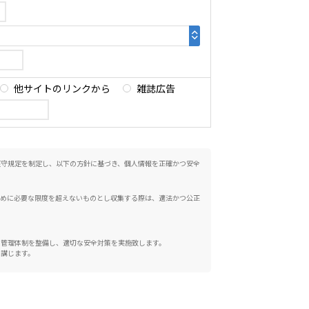
他サイトのリンクから
雑誌広告
遵守規定を制定し、以下の方針に基づき、個人情報を正確かつ安全
ために必要な限度を超えないものとし収集する際は、適法かつ公正
、管理体制を整備し、適切な安全対策を実施致します。
を講じます。
望される場合は、合理的な範囲で対応いたします。ご本人より、自
るときは、変更、削除を行います。