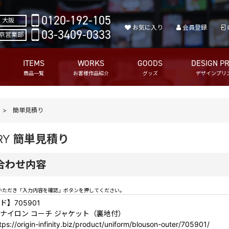
0120-192-105
大阪
お気に入り
会員登録
03-3409-0333
京営業部
ITEMS
WORKS
GOODS
DESIGN PR
商品一覧
お客様作品紹介
グッズ
デザインプリ
簡単見積り
RY
簡単見積り
合わせ内容
いただき「入力内容を確認」ボタンを押してください。
】705901
ナイロン コーチ ジャケット（裏地付）
://origin-infinity.biz/product/uniform/blouson-outer/705901/