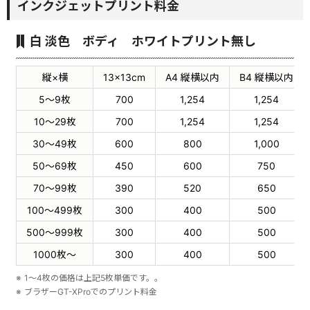
インクジェットプリント料金
白 淡色 ボディ ホワイトプリント無し
縦×横
13×13cm
A4 縦横以内
B4 縦横以内
5〜9枚
700
1,254
1,254
10〜29枚
700
1,254
1,254
30〜49枚
600
800
1,000
50〜69枚
450
600
750
70〜99枚
390
520
650
100〜499枚
300
400
500
500〜999枚
300
400
500
1000枚〜
300
400
500
1～4枚の価格は上記5枚単価です。。
ブラザーGT-XProでのプリント料金