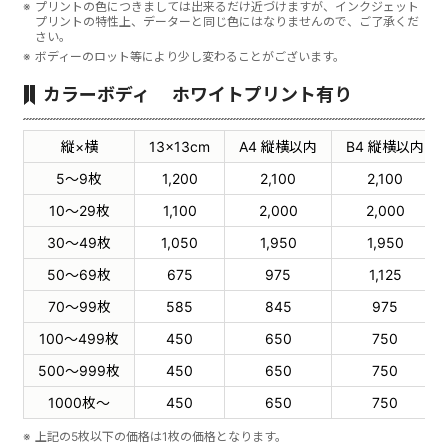
プリントの色につきましては出来るだけ近づけますが、インクジェット
プリントの特性上、データーと同じ色にはなりませんので、ご了承くだ
さい。
ボディーのロット等により少し変わることがございます。
カラーボディ ホワイトプリント有り
縦×横
13×13cm
A4 縦横以内
B4 縦横以内
5〜9枚
1,200
2,100
2,100
10〜29枚
1,100
2,000
2,000
30〜49枚
1,050
1,950
1,950
50〜69枚
675
975
1,125
70〜99枚
585
845
975
100〜499枚
450
650
750
500〜999枚
450
650
750
1000枚〜
450
650
750
上記の5枚以下の価格は1枚の価格となります。