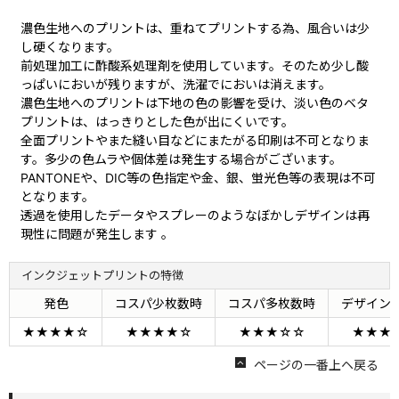
濃色生地へのプリントは、重ねてプリントする為、風合いは少
し硬くなります。
前処理加工に酢酸系処理剤を使用しています。そのため少し酸
っぱいにおいが残りますが、洗濯でにおいは消えます。
濃色生地へのプリントは下地の色の影響を受け、淡い色のベタ
プリントは、はっきりとした色が出にくいです。
全面プリントやまた縫い目などにまたがる印刷は不可となりま
す。多少の色ムラや個体差は発生する場合がございます。
PANTONEや、DIC等の色指定や金、銀、蛍光色等の表現は不可
となります。
透過を使用したデータやスプレーのようなぼかしデザインは再
現性に問題が発生します 。
インクジェットプリントの特徴
発色
コスパ少枚数時
コスパ多枚数時
デザイン
★★★★☆
★★★★☆
★★★☆☆
★★★
ページの一番上ヘ戻る