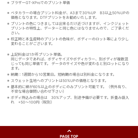
ブラザーGT-XProでのプリント単価
ベタカラーの場合プリント料金が、A3まで30％UP B3以上50％UPの
価格となります。DTFプリントをお勧めいたします。
プリントの色につきましては出来るだけ近づけますが、インクジェット
プリントの特性上、データーと同じ色にはなりませんので、ご了承くだ
さい。
校正時と本生産時のプリントの色味が、ボディーのロット等により少し
変わることがございます。
上記料金は1か所プリント単価。
同じデータであれば、ボディサイズやボディカラー、別ボディが複数混
じっても同じ単価です。 データのサイズや色が変わると別ロットになり
ます。
納期：1週間から10営業日。短納期の場合は別料金になります。
スウェット生地へのプリントは50%UPの価格となります。
基本的に綿が60%以上のボディにのみプリント可能です。（例外有り、
不安な場合御問い合わせ下さい）
ボディ持込みの場合は 30%アップ、別途予備が必要です。折畳み袋入
れ +50～100円（税別）
PAGE TOP