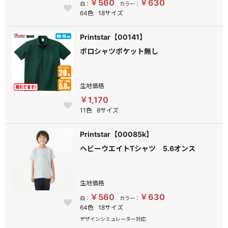
￥560
￥630
白：
カラー：
64色
18サイズ
Printstar【00141】
ポロシャツポケット無し
生地価格
￥1,170
11色
8サイズ
Printstar【00085k】
ヘビーウエイトTシャツ 5.6オンス
生地価格
￥560
￥630
白：
カラー：
64色
18サイズ
デザインシミュレーター対応