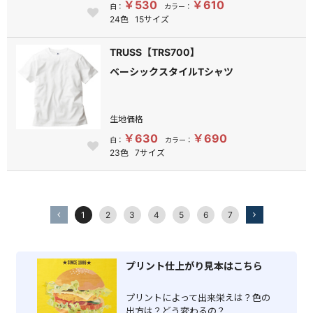
￥530
￥610
白：
カラー：
24色
15サイズ
TRUSS【TRS700】
ベーシックスタイルTシャツ
生地価格
￥630
￥690
白：
カラー：
23色
7サイズ
1
2
3
4
5
6
7
プリント仕上がり見本はこちら
プリントによって出来栄えは？色の
出方は？どう変わるの？