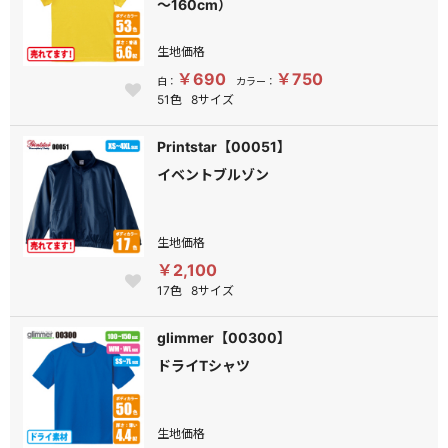
～160cm）
生地価格
￥690
￥750
白：
カラー：
51色
8サイズ
Printstar【00051】
イベントブルゾン
生地価格
￥2,100
17色
8サイズ
glimmer【00300】
ドライTシャツ
生地価格